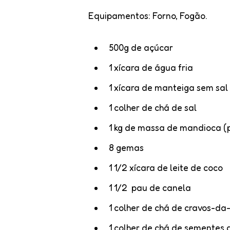
Equipamentos
: Forno, Fogão.
500g de açúcar
1 xícara de água fria
1 xícara de manteiga sem sal
1 colher de chá de sal
1 kg de massa de mandioca (
8 gemas
1 1/2 xícara de leite de coco
1 1/2 pau de canela
1 colher de chá de cravos-da
1 colher de chá de sementes