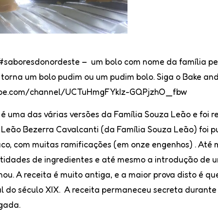
 #saboresdonordeste –
um bolo com nome da família p
 torna um bolo pudim ou um pudim bolo. Siga o Bake an
utube.com/channel/UCTuHmgFYkIz-GQPjzhO_fbw
é uma das várias versões da Família Souza Leão e foi 
a Leão Bezerra Cavalcanti (da Família Souza Leão) foi 
co, com muitas ramificações (em onze engenhos) . Até 
tidades de ingredientes e até mesmo a introdução de u
nou. A receita é muito antiga, e a maior prova disto é qu
final do século XIX. A receita permaneceu secreta duran
lgada.