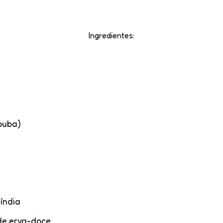
Ingredientes:
puba)
-índia
 de erva-doce