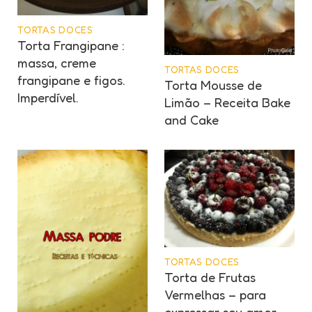
TORTAS DOCES
Torta Frangipane :
massa, creme
TORTAS DOCES
frangipane e figos.
Torta Mousse de
Imperdível.
Limão – Receita Bake
and Cake
TORTAS DOCES
Torta de Frutas
Vermelhas – para
expressar seu amor