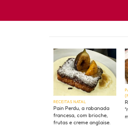
P
(
R
RECEITAS NATAL
Pain Perdu, a rabanada
“
francesa, com brioche,
m
frutas e creme anglaise.