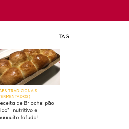
TAG:
ÃES TRADICIONAIS
FERMENTADOS)
eceita de Brioche: pão
rico” , nutritivo e
uuuuito fofudo!