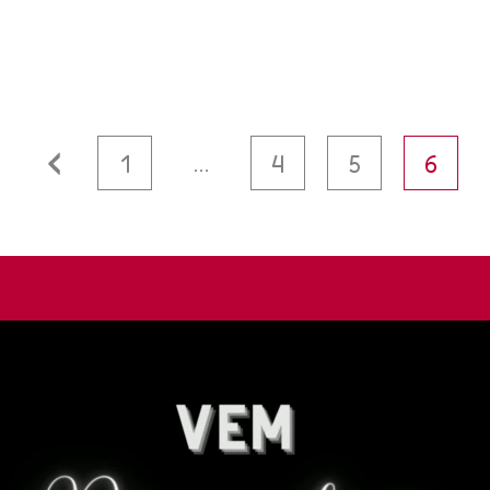
…
1
4
5
6